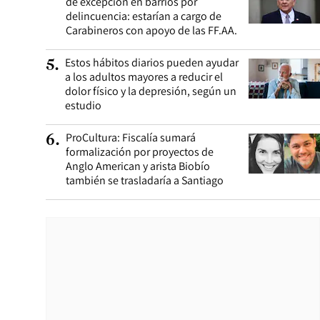
de excepción en barrios por
delincuencia: estarían a cargo de
Carabineros con apoyo de las FF.AA.
Estos hábitos diarios pueden ayudar
5
.
a los adultos mayores a reducir el
dolor físico y la depresión, según un
estudio
ProCultura: Fiscalía sumará
6
.
formalización por proyectos de
Anglo American y arista Biobío
también se trasladaría a Santiago