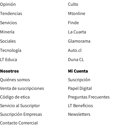
Opinión
Culto
Tendencias
Mtonline
Servicios
Finde
Opens in new window
Minería
La Cuarta
Opens in new wind
Sociales
Glamorama
Opens in new window
Tecnología
Auto.cl
Opens in new window
LT Educa
Duna CL
Nosotros
Mi Cuenta
Quiénes somos
Suscripción
Opens in new win
Venta de suscripciones
Papel Digital
Opens in new window
Código de etica
Preguntas Frecuentes
Servicio al Suscriptor
LT Beneficios
Suscripción Empresas
Newsletters
Opens in new window
Contacto Comercial