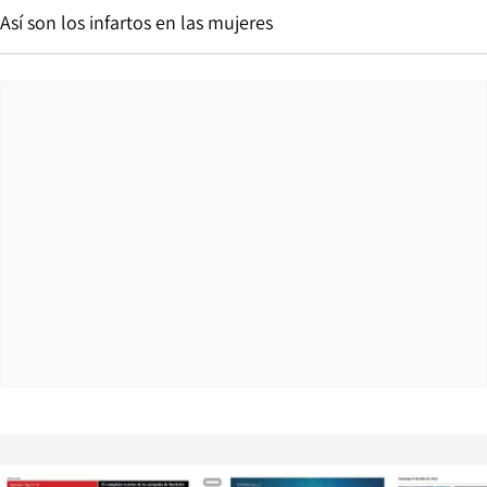
Así son los infartos en las mujeres
Opens in new window
Opens in ne