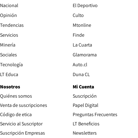
Nacional
El Deportivo
Opinión
Culto
Tendencias
Mtonline
Servicios
Finde
Opens in new window
Minería
La Cuarta
Opens in new wind
Sociales
Glamorama
Opens in new window
Tecnología
Auto.cl
Opens in new window
LT Educa
Duna CL
Nosotros
Mi Cuenta
Quiénes somos
Suscripción
Opens in new win
Venta de suscripciones
Papel Digital
Opens in new window
Código de etica
Preguntas Frecuentes
Servicio al Suscriptor
LT Beneficios
Suscripción Empresas
Newsletters