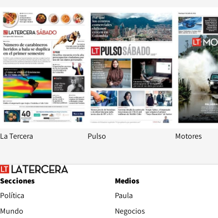
Opens in new window
Opens in ne
La Tercera
Pulso
Motores
Secciones
Medios
Política
Paula
Mundo
Negocios