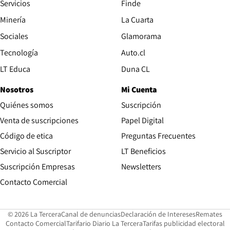
Servicios
Finde
Opens in new window
Minería
La Cuarta
Opens in new wind
Sociales
Glamorama
Opens in new window
Tecnología
Auto.cl
Opens in new window
LT Educa
Duna CL
Nosotros
Mi Cuenta
Quiénes somos
Suscripción
Opens in new win
Venta de suscripciones
Papel Digital
Opens in new window
Código de etica
Preguntas Frecuentes
Servicio al Suscriptor
LT Beneficios
Suscripción Empresas
Newsletters
Opens in new window
Contacto Comercial
Opens in new window
Opens in 
Op
© 2026 La Tercera
Canal de denuncias
Declaración de Intereses
Remates
Opens in new window
Opens in new window
O
Contacto Comercial
Tarifario Diario La Tercera
Tarifas publicidad electoral