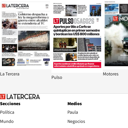
Opens in new window
Opens in ne
La Tercera
Motores
Pulso
Secciones
Medios
Política
Paula
Mundo
Negocios