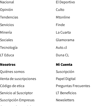
Nacional
El Deportivo
Opinión
Culto
Tendencias
Mtonline
Servicios
Finde
Opens in new window
Minería
La Cuarta
Opens in new wind
Sociales
Glamorama
Opens in new window
Tecnología
Auto.cl
Opens in new window
LT Educa
Duna CL
Nosotros
Mi Cuenta
Quiénes somos
Suscripción
Opens in new win
Venta de suscripciones
Papel Digital
Opens in new window
Código de etica
Preguntas Frecuentes
Servicio al Suscriptor
LT Beneficios
Suscripción Empresas
Newsletters