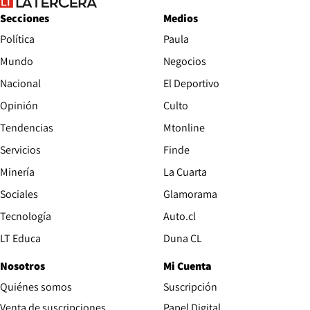
Secciones
Medios
Política
Paula
Mundo
Negocios
Nacional
El Deportivo
Opinión
Culto
Tendencias
Mtonline
Servicios
Finde
Opens in new window
Minería
La Cuarta
Opens in new wind
Sociales
Glamorama
Opens in new window
Tecnología
Auto.cl
Opens in new window
LT Educa
Duna CL
Nosotros
Mi Cuenta
Quiénes somos
Suscripción
Opens in new win
Venta de suscripciones
Papel Digital