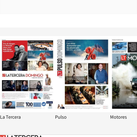
Opens in new window
Opens in ne
La Tercera
Pulso
Motores