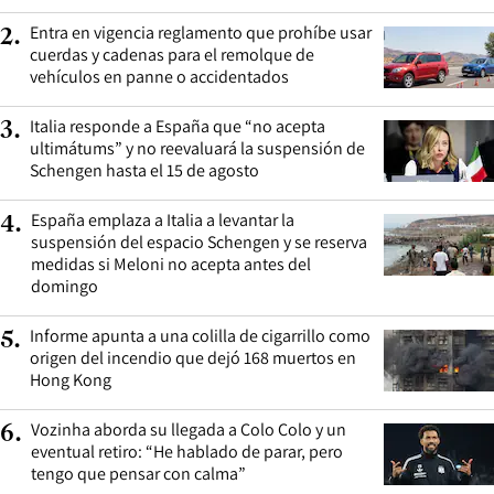
Entra en vigencia reglamento que prohíbe usar
2
.
cuerdas y cadenas para el remolque de
vehículos en panne o accidentados
Italia responde a España que “no acepta
3
.
ultimátums” y no reevaluará la suspensión de
Schengen hasta el 15 de agosto
España emplaza a Italia a levantar la
4
.
suspensión del espacio Schengen y se reserva
medidas si Meloni no acepta antes del
domingo
Informe apunta a una colilla de cigarrillo como
5
.
origen del incendio que dejó 168 muertos en
Hong Kong
Vozinha aborda su llegada a Colo Colo y un
6
.
eventual retiro: “He hablado de parar, pero
tengo que pensar con calma”