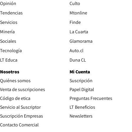
Opinión
Culto
Tendencias
Mtonline
Servicios
Finde
Opens in new window
Minería
La Cuarta
Opens in new wind
Sociales
Glamorama
Opens in new window
Tecnología
Auto.cl
Opens in new window
LT Educa
Duna CL
Nosotros
Mi Cuenta
Quiénes somos
Suscripción
Opens in new win
Venta de suscripciones
Papel Digital
Opens in new window
Código de etica
Preguntas Frecuentes
Servicio al Suscriptor
LT Beneficios
Suscripción Empresas
Newsletters
Opens in new window
Contacto Comercial