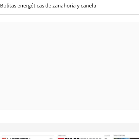
Bolitas energéticas de zanahoria y canela
Opens in new window
Opens in ne