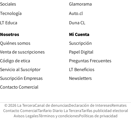
Opens in new wind
Sociales
Glamorama
Opens in new window
Tecnología
Auto.cl
Opens in new window
LT Educa
Duna CL
Nosotros
Mi Cuenta
Quiénes somos
Suscripción
Opens in new win
Venta de suscripciones
Papel Digital
Opens in new window
Código de etica
Preguntas Frecuentes
Servicio al Suscriptor
LT Beneficios
Suscripción Empresas
Newsletters
Opens in new window
Contacto Comercial
Opens in new window
Opens in 
Op
© 2026 La Tercera
Canal de denuncias
Declaración de Intereses
Remates
Opens in new window
Opens in new window
O
Contacto Comercial
Tarifario Diario La Tercera
Tarifas publicidad electoral
Opens in new window
Avisos Legales
Términos y condiciones
Políticas de privacidad