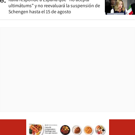
6
.
ultimátums” y no reevaluará la suspensión de
Schengen hasta el 15 de agosto
Opens in ne