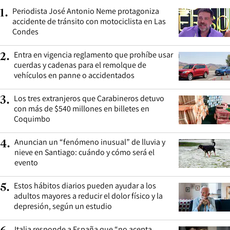
Periodista José Antonio Neme protagoniza
1
.
accidente de tránsito con motociclista en Las
Condes
Entra en vigencia reglamento que prohíbe usar
2
.
cuerdas y cadenas para el remolque de
vehículos en panne o accidentados
Los tres extranjeros que Carabineros detuvo
3
.
con más de $540 millones en billetes en
Coquimbo
Anuncian un “fenómeno inusual” de lluvia y
4
.
nieve en Santiago: cuándo y cómo será el
evento
Estos hábitos diarios pueden ayudar a los
5
.
adultos mayores a reducir el dolor físico y la
depresión, según un estudio
Italia responde a España que “no acepta