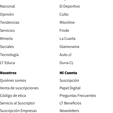
Nacional
El Deportivo
Opinión
Culto
Tendencias
Mtonline
Servicios
Finde
Opens in new window
Minería
La Cuarta
Opens in new wind
Sociales
Glamorama
Opens in new window
Tecnología
Auto.cl
Opens in new window
LT Educa
Duna CL
Nosotros
Mi Cuenta
Quiénes somos
Suscripción
Opens in new win
Venta de suscripciones
Papel Digital
Opens in new window
Código de etica
Preguntas Frecuentes
Servicio al Suscriptor
LT Beneficios
Suscripción Empresas
Newsletters