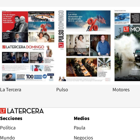
Opens in new window
Opens in ne
La Tercera
Pulso
Motores
Secciones
Medios
Política
Paula
Mundo
Negocios