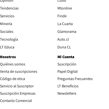
Opinión
Culto
Tendencias
Mtonline
Servicios
Finde
Opens in new window
Minería
La Cuarta
Opens in new wind
Sociales
Glamorama
Opens in new window
Tecnología
Auto.cl
Opens in new window
LT Educa
Duna CL
Nosotros
Mi Cuenta
Quiénes somos
Suscripción
Opens in new win
Venta de suscripciones
Papel Digital
Opens in new window
Código de etica
Preguntas Frecuentes
Servicio al Suscriptor
LT Beneficios
Suscripción Empresas
Newsletters
Opens in new window
Contacto Comercial