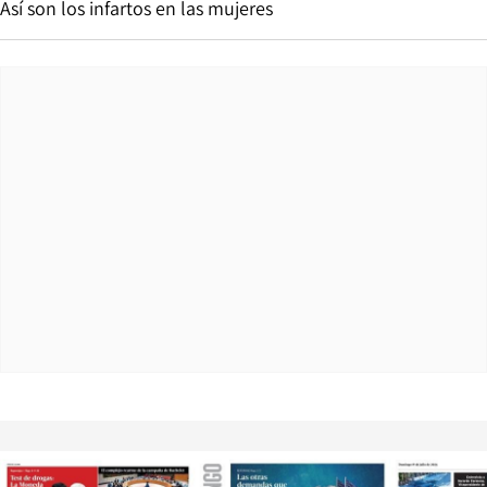
Así son los infartos en las mujeres
Opens in new window
Opens in ne