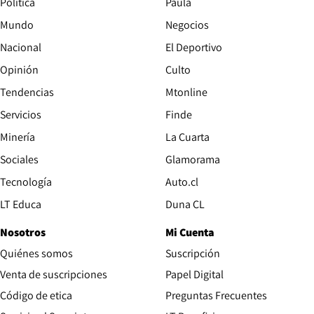
Política
Paula
Mundo
Negocios
Nacional
El Deportivo
Opinión
Culto
Tendencias
Mtonline
Servicios
Finde
Opens in new window
Minería
La Cuarta
Opens in new wind
Sociales
Glamorama
Opens in new window
Tecnología
Auto.cl
Opens in new window
LT Educa
Duna CL
Nosotros
Mi Cuenta
Quiénes somos
Suscripción
Opens in new win
Venta de suscripciones
Papel Digital
Opens in new window
Código de etica
Preguntas Frecuentes