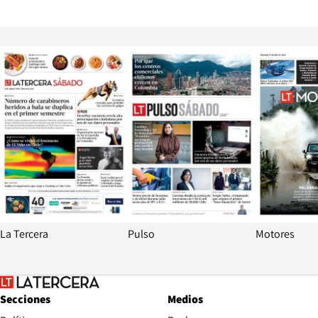
Opens in new window
Opens in ne
La Tercera
Pulso
Motores
Secciones
Medios