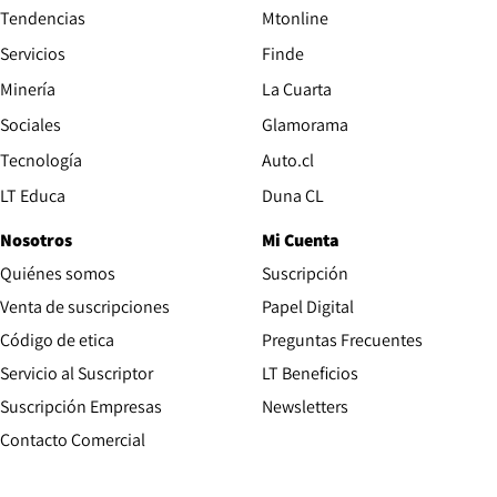
Tendencias
Mtonline
Servicios
Finde
Opens in new window
Minería
La Cuarta
Opens in new wind
Sociales
Glamorama
Opens in new window
Tecnología
Auto.cl
Opens in new window
LT Educa
Duna CL
Nosotros
Mi Cuenta
Quiénes somos
Suscripción
Opens in new win
Venta de suscripciones
Papel Digital
Opens in new window
Código de etica
Preguntas Frecuentes
Servicio al Suscriptor
LT Beneficios
Suscripción Empresas
Newsletters
Opens in new window
Contacto Comercial