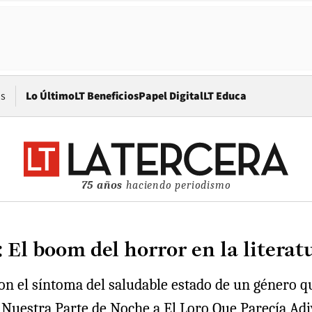
Opens in new window
os
Lo Último
LT Beneficios
Papel Digital
LT Educa
75 años
haciendo periodismo
El boom del horror en la literat
on el síntoma del saludable estado de un género qu
uestra Parte de Noche a El Loro Que Parecía Adivi