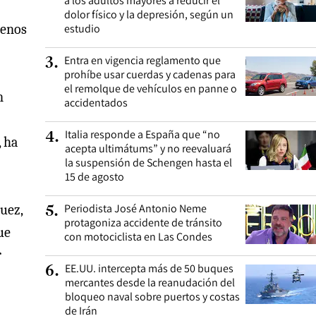
a los adultos mayores a reducir el
dolor físico y la depresión, según un
menos
estudio
Entra en vigencia reglamento que
3
.
prohíbe usar cuerdas y cadenas para
el remolque de vehículos en panne o
n
accidentados
Italia responde a España que “no
4
.
 ha
acepta ultimátums” y no reevaluará
la suspensión de Schengen hasta el
15 de agosto
Periodista José Antonio Neme
quez,
5
.
protagoniza accidente de tránsito
ue
con motociclista en Las Condes
r
EE.UU. intercepta más de 50 buques
6
.
mercantes desde la reanudación del
bloqueo naval sobre puertos y costas
de Irán