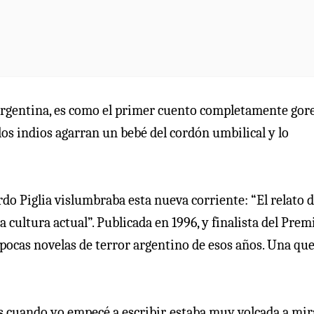
 argentina, es como el primer cuento completamente gore
os indios agarran un bebé del cordón umbilical y lo
ardo Piglia vislumbraba esta nueva corriente: “El relato 
 cultura actual”. Publicada en 1996, y finalista del Prem
as pocas novelas de terror argentino de esos años. Una que
os cuando yo empecé a escribir, estaba muy volcada a mir