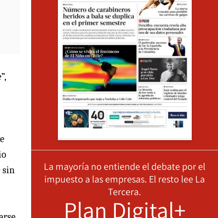
”,
de
io
La mayoría no entiende el debate por el
 sin
impuesto a las empresas. El resto lee La
Tercera.
Plan Digital+
arse