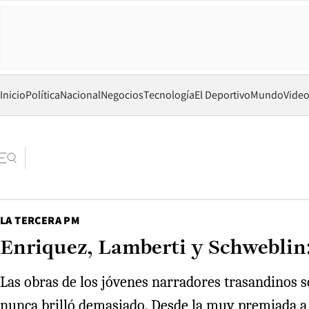
Inicio
Política
Nacional
Negocios
Tecnología
El Deportivo
Mundo
Vide
LA TERCERA PM
Enriquez, Lamberti y Schweblin: 
Las obras de los jóvenes narradores trasandinos s
nunca brilló demasiado. Desde la muy premiada a N