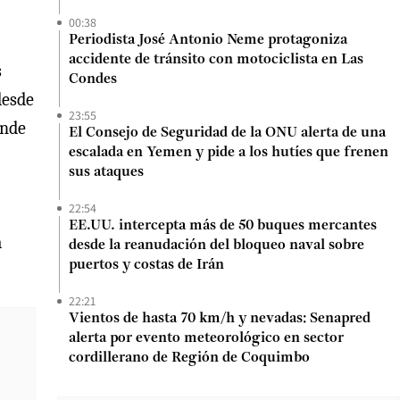
00:38
Periodista José Antonio Neme protagoniza
accidente de tránsito con motociclista en Las
s
Condes
desde
23:55
onde
El Consejo de Seguridad de la ONU alerta de una
escalada en Yemen y pide a los hutíes que frenen
sus ataques
22:54
EE.UU. intercepta más de 50 buques mercantes
a
desde la reanudación del bloqueo naval sobre
puertos y costas de Irán
22:21
Vientos de hasta 70 km/h y nevadas: Senapred
alerta por evento meteorológico en sector
cordillerano de Región de Coquimbo