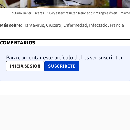
Diputado Javier Olivares (PDG) y asesor resultan lesionados tras agresión en Limache
Más sobre:
Hantavirus
Crucero
Enfermedad
Infectado
Francia
COMENTARIOS
Para comentar este artículo debes ser suscriptor.
OPENS IN NEW WINDOW
INICIA SESIÓN
SUSCRÍBETE