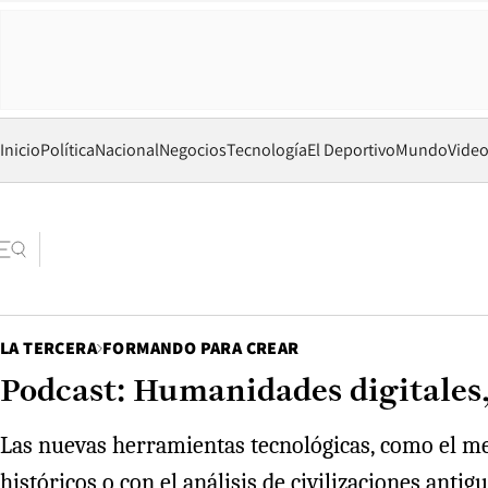
Inicio
Política
Nacional
Negocios
Tecnología
El Deportivo
Mundo
Vide
LA TERCERA
FORMANDO PARA CREAR
Podcast: Humanidades digitales,
Las nuevas herramientas tecnológicas, como el met
históricos o con el análisis de civilizaciones anti