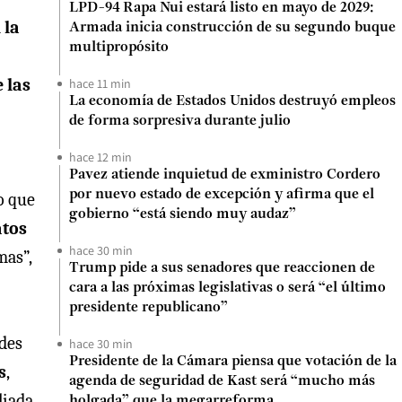
LPD-94 Rapa Nui estará listo en mayo de 2029:
 la
Armada inicia construcción de su segundo buque
multipropósito
 las
hace 11 min
La economía de Estados Unidos destruyó empleos
de forma sorpresiva durante julio
hace 12 min
Pavez atiende inquietud de exministro Cordero
por nuevo estado de excepción y afirma que el
o que
gobierno “está siendo muy audaz”
atos
hace 30 min
mas”,
Trump pide a sus senadores que reaccionen de
cara a las próximas legislativas o será “el último
presidente republicano”
des
hace 30 min
Presidente de la Cámara piensa que votación de la
s
,
agenda de seguridad de Kast será “mucho más
liada
holgada” que la megarreforma