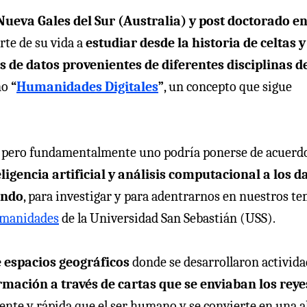
Nueva Gales del Sur (Australia) y post doctorado en
rte de su vida a
estudiar desde la historia de celtas y
s de datos provenientes de diferentes disciplinas de
no
“
Humanidades Digitales
”
, un concepto que sigue
pero fundamentalmente uno podría ponerse de acuerd
igencia artificial y análisis computacional a los d
undo
, para investigar y para adentrarnos en nuestros te
Humanidades
de la Universidad San Sebastián (USS).
e espacios geográficos
donde se desarrollaron activida
rmación a través de cartas que se enviaban los reye
iente y rápida que el ser humano y se convierte en una a