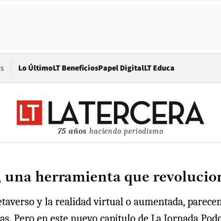
Opens in new window
os
Lo Último
LT Beneficios
Papel Digital
LT Educa
75 años
haciendo periodismo
 una herramienta que revoluciona
averso y la realidad virtual o aumentada, parecen
guas. Pero en este nuevo capítulo de La Jornada Pod