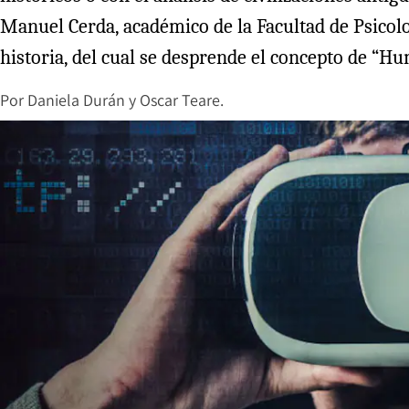
Manuel Cerda, académico de la Facultad de Psicolo
historia, del cual se desprende el concepto de “Hu
Por
Daniela Durán y Oscar Teare.