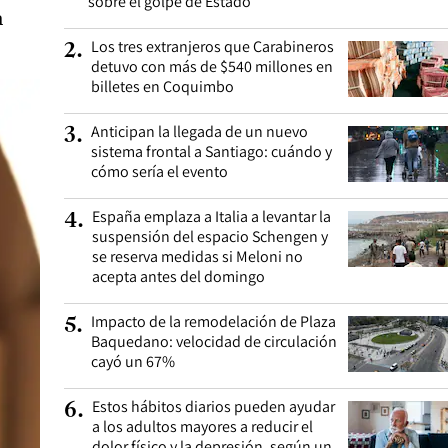
sobre el golpe de Estado
a
Los tres extranjeros que Carabineros
2
.
detuvo con más de $540 millones en
billetes en Coquimbo
Anticipan la llegada de un nuevo
3
.
sistema frontal a Santiago: cuándo y
cómo sería el evento
España emplaza a Italia a levantar la
4
.
suspensión del espacio Schengen y
se reserva medidas si Meloni no
acepta antes del domingo
Impacto de la remodelación de Plaza
5
.
Baquedano: velocidad de circulación
cayó un 67%
Estos hábitos diarios pueden ayudar
6
.
a los adultos mayores a reducir el
dolor físico y la depresión, según un