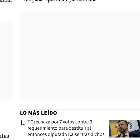
LO MÁS LEÍDO
TC rechaza por 7 votos contra 3
1
.
requerimiento para destituir al
entonces diputado Kaiser tras dichos
ntas