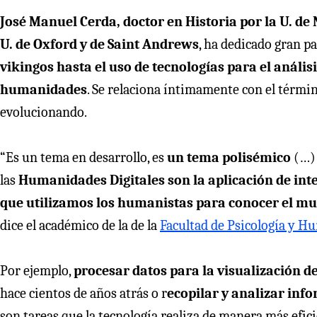
José Manuel Cerda, doctor en Historia por la U. de 
U. de Oxford y de Saint Andrews
, ha dedicado gran pa
vikingos hasta el uso de tecnologías para el análisi
humanidades
. Se relaciona íntimamente con el térmi
evolucionando.
“Es un tema en desarrollo, es
un tema polisémico
(…) 
las
Humanidades Digitales son la aplicación de intel
que utilizamos los humanistas para conocer el m
dice el académico de la de la
Facultad de Psicología y 
Por ejemplo,
procesar datos para la visualización d
hace cientos de años atrás o r
ecopilar y analizar info
son tareas que la tecnología realiza de manera más efic