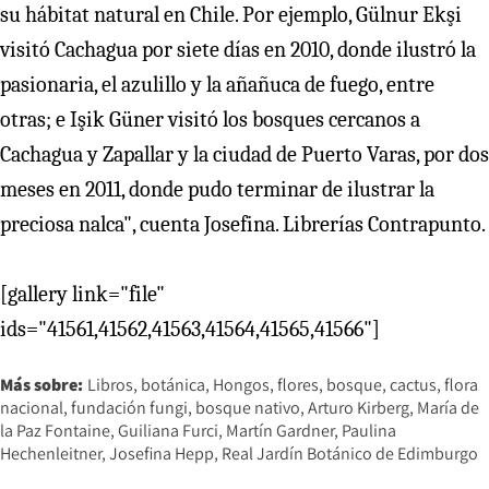
su hábitat natural en Chile. Por ejemplo, Gülnur Ekşi
visitó Cachagua por siete días en 2010, donde ilustró la
pasionaria, el azulillo y la añañuca de fuego, entre
otras; e Işik Güner visitó los bosques cercanos a
Cachagua y Zapallar y la ciudad de Puerto Varas, por dos
meses en 2011, donde pudo terminar de ilustrar la
preciosa nalca", cuenta Josefina. Librerías Contrapunto.
[gallery link="file"
ids="41561,41562,41563,41564,41565,41566"]
Más sobre:
Libros
botánica
Hongos
flores
bosque
cactus
flora
nacional
fundación fungi
bosque nativo
Arturo Kirberg
María de
la Paz Fontaine
Guiliana Furci
Martín Gardner
Paulina
Hechenleitner
Josefina Hepp
Real Jardín Botánico de Edimburgo