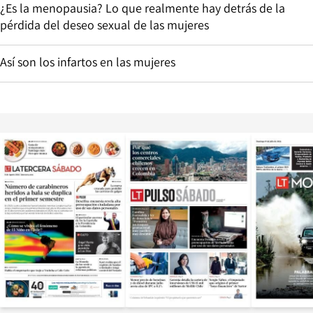
¿Es la menopausia? Lo que realmente hay detrás de la
pérdida del deseo sexual de las mujeres
Así son los infartos en las mujeres
Opens in new window
Opens in ne