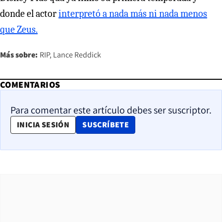
donde el actor
interpretó a nada más ni nada menos
que Zeus.
Más sobre:
RIP
Lance Reddick
COMENTARIOS
Para comentar este artículo debes ser suscriptor.
OPENS IN NEW WINDOW
INICIA SESIÓN
SUSCRÍBETE