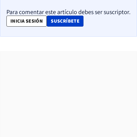
Para comentar este artículo debes ser suscriptor.
OPENS IN NEW WINDOW
INICIA SESIÓN
SUSCRÍBETE