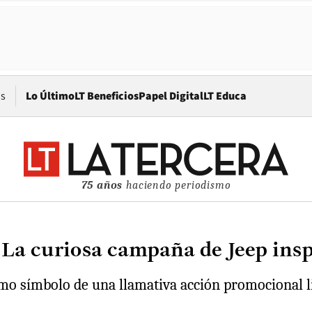
Opens in new window
os
Lo Último
LT Beneficios
Papel Digital
LT Educa
75 años
haciendo periodismo
La curiosa campaña de Jeep insp
o símbolo de una llamativa acción promocional liga