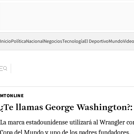
Inicio
Política
Nacional
Negocios
Tecnología
El Deportivo
Mundo
Vide
MTONLINE
¿Te llamas George Washington?: 
La marca estadounidense utilizará al Wrangler com
Copa del Mundo y uno de los padres fundadores.