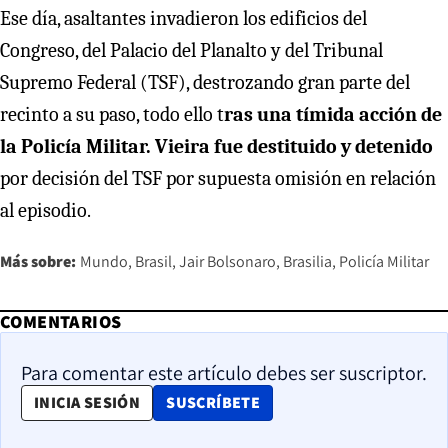
Ese día, asaltantes invadieron los edificios del
Congreso, del Palacio del Planalto y del Tribunal
Supremo Federal (TSF), destrozando gran parte del
recinto a su paso, todo ello t
ras una tímida acción de
la Policía Militar. Vieira fue destituido y detenido
por decisión del TSF por supuesta omisión en relación
al episodio.
Más sobre:
Mundo
Brasil
Jair Bolsonaro
Brasilia
Policía Militar
COMENTARIOS
Para comentar este artículo debes ser suscriptor.
OPENS IN NEW WINDOW
INICIA SESIÓN
SUSCRÍBETE