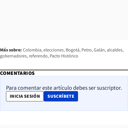
Más sobre:
Colombia
elecciones
Bogotá
Petro
Galán
alcaldes
gobernadores
referendo
Pacto Histórico
COMENTARIOS
Para comentar este artículo debes ser suscriptor.
OPENS IN NEW WINDOW
INICIA SESIÓN
SUSCRÍBETE