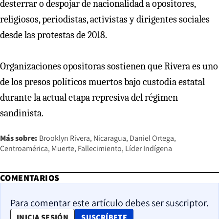
desterrar o despojar de nacionalidad a opositores,
religiosos, periodistas, activistas y dirigentes sociales
desde las protestas de 2018.
Organizaciones opositoras sostienen que Rivera es uno
de los presos políticos muertos bajo custodia estatal
durante la actual etapa represiva del régimen
sandinista.
Más sobre:
Brooklyn Rivera
Nicaragua
Daniel Ortega
Centroamérica
Muerte
Fallecimiento
Líder Indígena
COMENTARIOS
Para comentar este artículo debes ser suscriptor.
OPENS IN NEW WINDOW
INICIA SESIÓN
SUSCRÍBETE