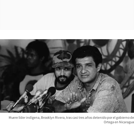
Muere líder indígena, Brooklyn Rivera, tras casi tres años detenido por el gobierno de
Ortega en Nicaragua