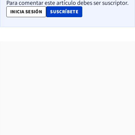
Para comentar este artículo debes ser suscriptor.
OPENS IN NEW WINDOW
INICIA SESIÓN
SUSCRÍBETE