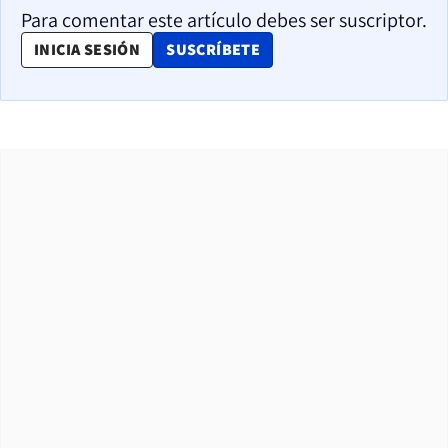
Para comentar este artículo debes ser suscriptor.
OPENS IN NEW WINDOW
INICIA SESIÓN
SUSCRÍBETE