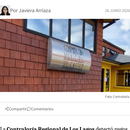
Por
Javiera Arriaza
26 JUNIO 2026
Foto: Contraloría.
Compartir
Comentarios
La
Contraloría Regional de Los Lagos
detectó pagos