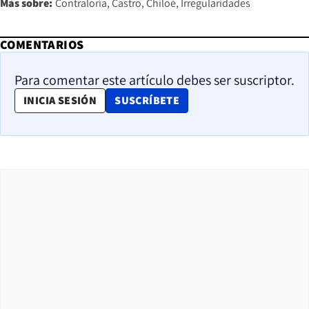
Más sobre:
Contraloría
Castro
Chiloé
Irregularidades
COMENTARIOS
Para comentar este artículo debes ser suscriptor.
OPENS IN NEW WINDOW
INICIA SESIÓN
SUSCRÍBETE