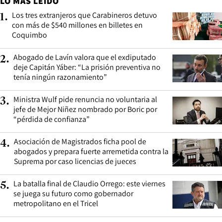
LO MÁS LEÍDO
Los tres extranjeros que Carabineros detuvo
1
.
con más de $540 millones en billetes en
Coquimbo
Abogado de Lavín valora que el exdiputado
2
.
deje Capitán Yáber: “La prisión preventiva no
tenía ningún razonamiento”
Ministra Wulf pide renuncia no voluntaria al
3
.
jefe de Mejor Niñez nombrado por Boric por
“pérdida de confianza”
Asociación de Magistrados ficha pool de
4
.
abogados y prepara fuerte arremetida contra la
Suprema por caso licencias de jueces
La batalla final de Claudio Orrego: este viernes
5
.
se juega su futuro como gobernador
metropolitano en el Tricel