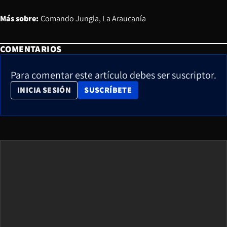
Más sobre:
Comando Jungla
La Araucanía
COMENTARIOS
Para comentar este artículo debes ser suscriptor.
OPENS IN NEW WINDOW
INICIA SESIÓN
SUSCRÍBETE