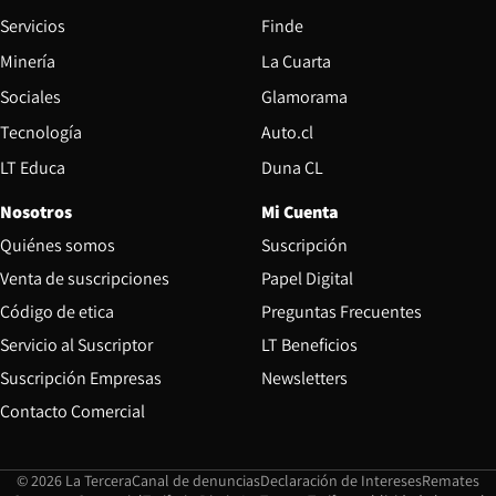
Servicios
Finde
Opens in new window
Minería
La Cuarta
Opens in new wind
Sociales
Glamorama
Opens in new window
Tecnología
Auto.cl
Opens in new window
LT Educa
Duna CL
Nosotros
Mi Cuenta
Quiénes somos
Suscripción
Opens in new win
Venta de suscripciones
Papel Digital
Opens in new window
Código de etica
Preguntas Frecuentes
Servicio al Suscriptor
LT Beneficios
Suscripción Empresas
Newsletters
Opens in new window
Contacto Comercial
Opens in new window
Opens in 
Op
© 2026 La Tercera
Canal de denuncias
Declaración de Intereses
Remates