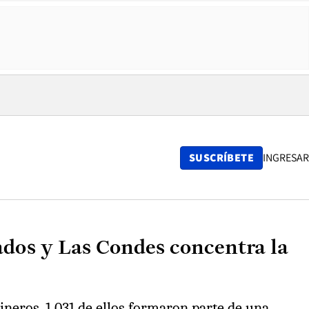
SUSCRÍBETE
INGRESAR
ados y Las Condes concentra la
ineros, 1.031 de ellos formaron parte de una