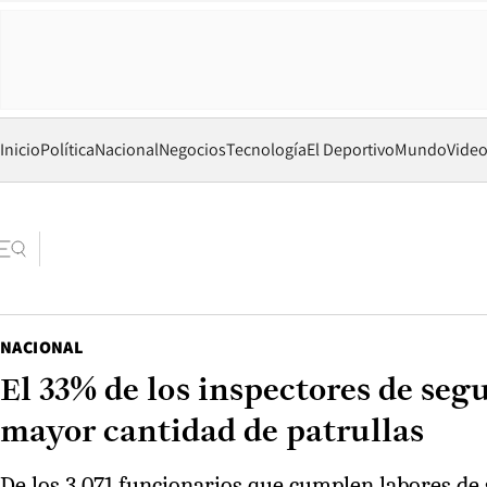
Inicio
Política
Nacional
Negocios
Tecnología
El Deportivo
Mundo
Vide
NACIONAL
El 33% de los inspectores de se
mayor cantidad de patrullas
De los 3.071 funcionarios que cumplen labores de 