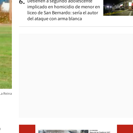
Detienen a segundo adolescente
6
.
implicado en homicidio de menor en
liceo de San Bernardo: sería el autor
del ataque con arma blanca
La Reina
Opens i
)