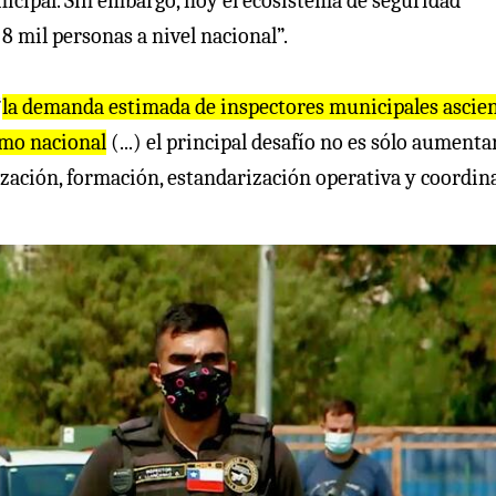
nicipal. Sin embargo, hoy el ecosistema de seguridad
 mil personas a nivel nacional”.
“
la demanda estimada de inspectores municipales ascie
mo nacional
(...) el principal desafío no es sólo aumenta
zación, formación, estandarización operativa y coordin