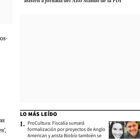
asisten a jornada del Alto Mando de la PDI
dos-
LO MÁS LEÍDO
as
ProCultura: Fiscalía sumará
1
.
formalización por proyectos de Anglo
s’,
American y arista Biobío también se