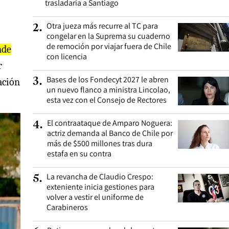
trasladaría a Santiago
Otra jueza más recurre al TC para
2
.
congelar en la Suprema su cuaderno
de remoción por viajar fuera de Chile
nde
con licencia
r
Bases de los Fondecyt 2027 le abren
3
.
ación
un nuevo flanco a ministra Lincolao,
esta vez con el Consejo de Rectores
El contraataque de Amparo Noguera:
4
.
actriz demanda al Banco de Chile por
más de $500 millones tras dura
estafa en su contra
La revancha de Claudio Crespo:
5
.
exteniente inicia gestiones para
volver a vestir el uniforme de
Carabineros