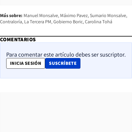
Más sobre:
Manuel Monsalve
Máximo Pavez
Sumario Monsalve
Contraloría
La Tercera PM
Gobierno Boric
Carolina Tohá
COMENTARIOS
Para comentar este artículo debes ser suscriptor.
OPENS IN NEW WINDOW
INICIA SESIÓN
SUSCRÍBETE