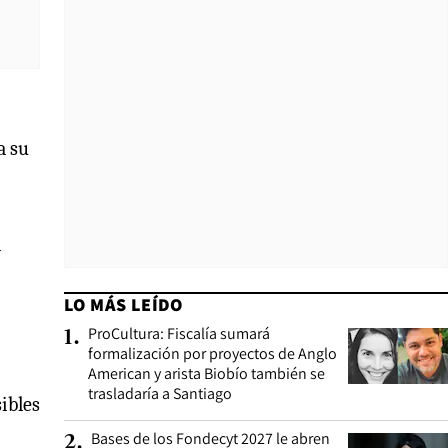
a su
a
LO MÁS LEÍDO
ProCultura: Fiscalía sumará
1
.
formalización por proyectos de Anglo
American y arista Biobío también se
trasladaría a Santiago
ibles
Bases de los Fondecyt 2027 le abren
2
.