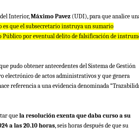
del Interior,
Máximo Pavez
(UDI), para que analice un
vo es que el subsecretario instruya un sumario
 Público por eventual delito de falsificación de instru
ó que pudo obtener antecedentes del Sistema de Gestión
o electrónico de actos administrativos y que genera
 hace referencia a una evidencia denominada “Trazabilid
itar que
la resolución exenta que daba curso a su
024 a las 20.10 horas
, seis horas después de que su