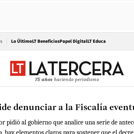
Opens in new window
os
Lo Último
LT Beneficios
Papel Digital
LT Educa
75 años
haciendo periodismo
e denunciar a la Fiscalía eventu
ior pidió al gobierno que analice una serie de ante
a, hay elementos claros para sostener que el decret