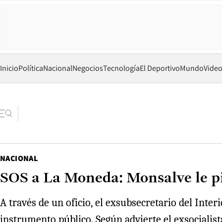
Inicio
Política
Nacional
Negocios
Tecnología
El Deportivo
Mundo
Vide
NACIONAL
SOS a La Moneda: Monsalve le pid
A través de un oficio, el exsubsecretario del Inter
instrumento público. Según advierte el exsocialist