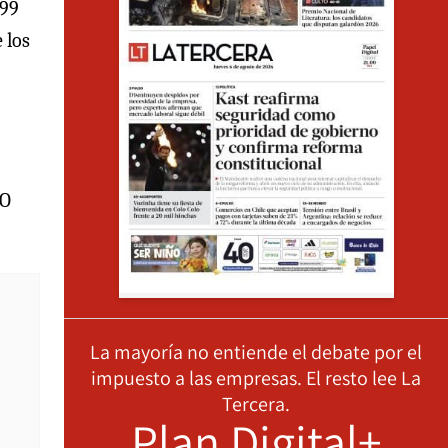
799
 los
 O
La mayoría no entiende el debate por el
impuesto a las empresas. El resto lee La
Tercera.
Plan Digital+