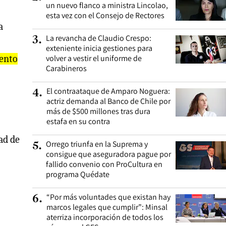
un nuevo flanco a ministra Lincolao,
esta vez con el Consejo de Rectores
a
La revancha de Claudio Crespo:
3
.
exteniente inicia gestiones para
mento
volver a vestir el uniforme de
Carabineros
El contraataque de Amparo Noguera:
4
.
actriz demanda al Banco de Chile por
más de $500 millones tras dura
estafa en su contra
ad de
Orrego triunfa en la Suprema y
5
.
consigue que aseguradora pague por
fallido convenio con ProCultura en
programa Quédate
“Por más voluntades que existan hay
6
.
marcos legales que cumplir”: Minsal
aterriza incorporación de todos los