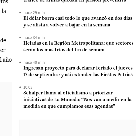
ctos
tráfico de armas quedan en prisión preventiva
 la
hace 29 min
El dólar borra casi todo lo que avanzó en dos días
y se alista a volver a bajar en la semana
hace 34 min
 de
Heladas en la Región Metropolitana: qué sectores
ier
serán los más fríos del fin de semana
l año
hace 40 min
Ingresan proyecto para declarar feriado el jueves
17 de septiembre y así extender las Fiestas Patrias
10:03
Schalper llama al oficialismo a priorizar
iniciativas de La Moneda: “Nos van a medir en la
medida en que cumplamos esas agendas”