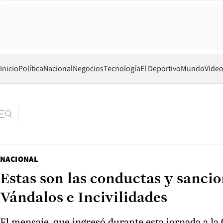
Inicio
Política
Nacional
Negocios
Tecnología
El Deportivo
Mundo
Vide
NACIONAL
Estas son las conductas y sancio
Vándalos e Incivilidades
El mensaje, que ingresó durante esta jornada a la C