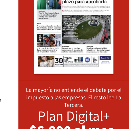
La mayoría no entiende el debate por el
impuesto a las empresas. El resto lee La
a
Tercera.
Plan Digital+