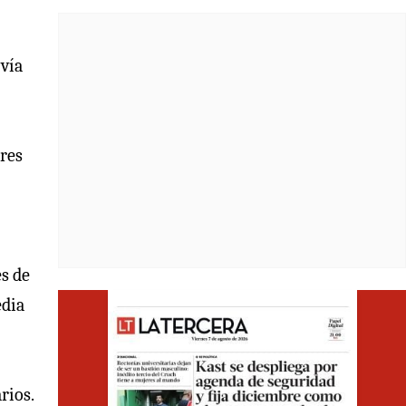
 vía
ores
es de
Opens i
edia
rios.