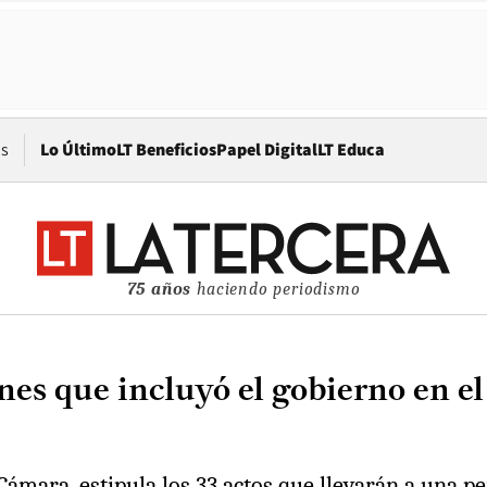
Opens in new window
os
Lo Último
LT Beneficios
Papel Digital
LT Educa
75 años
haciendo periodismo
nes que incluyó el gobierno en el
ámara, estipula los 33 actos que llevarán a una pers