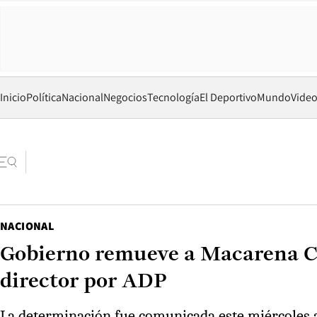
Inicio
Política
Nacional
Negocios
Tecnología
El Deportivo
Mundo
Vide
NACIONAL
Gobierno remueve a Macarena Cor
director por ADP
La determinación fue comunicada este miércoles a