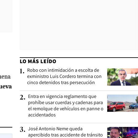
LO MÁS LEÍDO
Robo con intimidación a escolta de
1
.
buena
exministro Luis Cordero termina con
cinco detenidos tras persecución
nueva
Entra en vigencia reglamento que
2
.
prohíbe usar cuerdas y cadenas para
el remolque de vehículos en panne o
accidentados
José Antonio Neme queda
3
.
apercibido tras accidente de tránsito