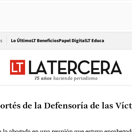
Opens in new window
os
Lo Último
LT Beneficios
Papel Digital
LT Educa
75 años
haciendo periodismo
tés de la Defensoría de las Víc
 la abogada en una reunión que estuvo encabezada