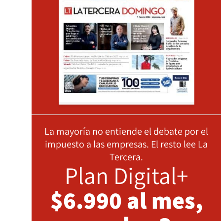
La mayoría no entiende el debate por el
impuesto a las empresas. El resto lee La
Tercera.
Plan Digital+
$6.990 al mes,