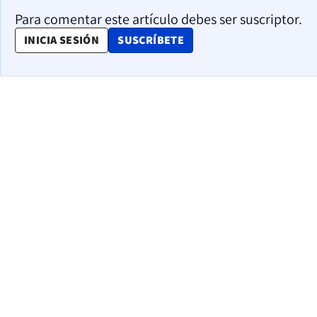
Para comentar este artículo debes ser suscriptor.
OPENS IN NEW WINDOW
INICIA SESIÓN
SUSCRÍBETE