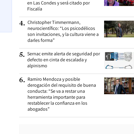
en Las Condes y será citado por
Fiscalía
Christopher Timmermann,
4
.
neurocientífico: “Los psicodélicos
son invitaciones, y la cultura viene a
darles forma”
Sernac emite alerta de seguridad por
5
.
defecto en cinta de escalada y
alpinismo
Ramiro Mendoza y posible
6
.
derogación del requisito de buena
conducta: “Se va a restar una
herramienta importante para
restablecer la confianza en los
abogados”