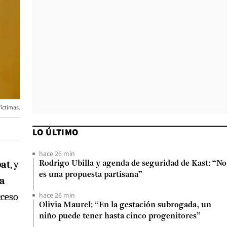
Víctimas.
LO ÚLTIMO
hace 26 min
at
, y
Rodrigo Ubilla y agenda de seguridad de Kast: “No
es una propuesta partisana”
a
hace 26 min
cceso
Olivia Maurel: “En la gestación subrogada, un
niño puede tener hasta cinco progenitores”