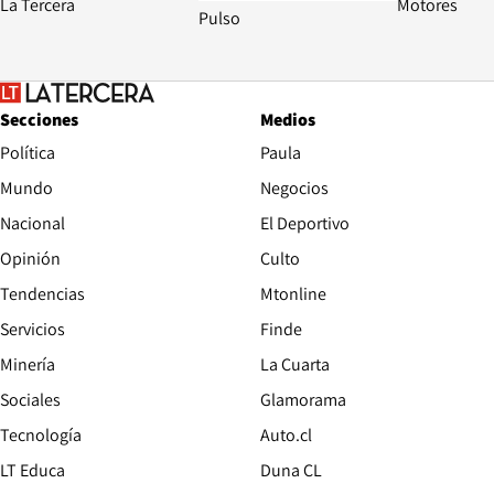
La Tercera
Motores
Pulso
Secciones
Medios
Política
Paula
Mundo
Negocios
Nacional
El Deportivo
Opinión
Culto
Tendencias
Mtonline
Servicios
Finde
Opens in new window
Minería
La Cuarta
Opens in new wind
Sociales
Glamorama
Opens in new window
Tecnología
Auto.cl
Opens in new window
LT Educa
Duna CL