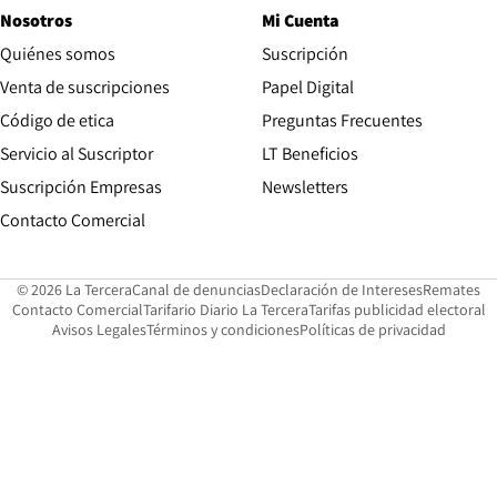
Nosotros
Mi Cuenta
Quiénes somos
Suscripción
Opens in new win
Venta de suscripciones
Papel Digital
Opens in new window
Código de etica
Preguntas Frecuentes
Servicio al Suscriptor
LT Beneficios
Suscripción Empresas
Newsletters
Opens in new window
Contacto Comercial
Opens in new window
Opens in 
Op
© 2026 La Tercera
Canal de denuncias
Declaración de Intereses
Remates
Opens in new window
Opens in new window
O
Contacto Comercial
Tarifario Diario La Tercera
Tarifas publicidad electoral
Opens in new window
Avisos Legales
Términos y condiciones
Políticas de privacidad