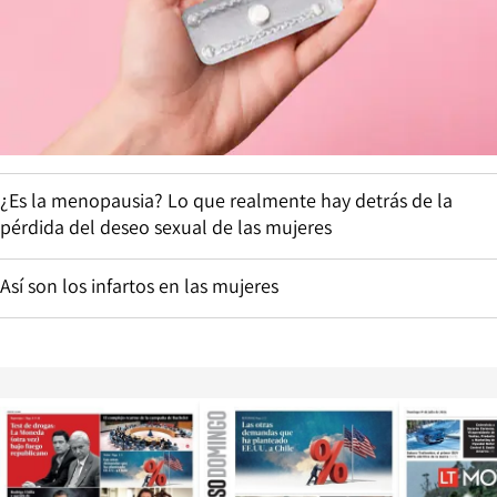
¿Es la menopausia? Lo que realmente hay detrás de la
pérdida del deseo sexual de las mujeres
Así son los infartos en las mujeres
Opens in new window
Opens in ne