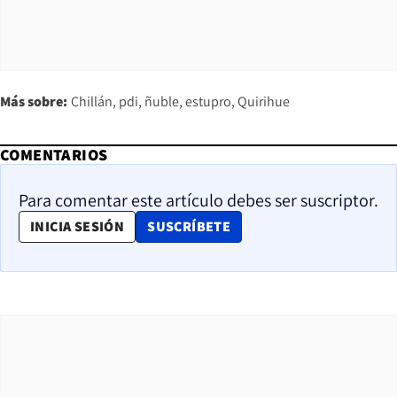
Más sobre:
Chillán
pdi
ñuble
estupro
Quirihue
COMENTARIOS
Para comentar este artículo debes ser suscriptor.
OPENS IN NEW WINDOW
INICIA SESIÓN
SUSCRÍBETE