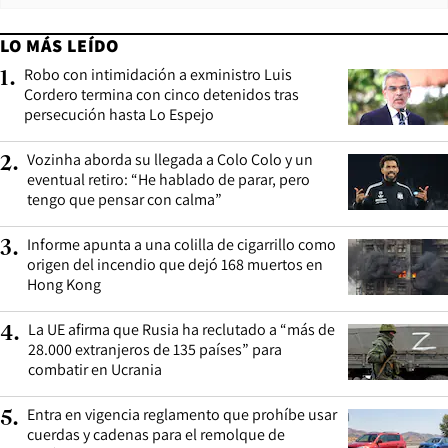
LO MÁS LEÍDO
Robo con intimidación a exministro Luis
1
.
Cordero termina con cinco detenidos tras
persecución hasta Lo Espejo
Vozinha aborda su llegada a Colo Colo y un
2
.
eventual retiro: “He hablado de parar, pero
tengo que pensar con calma”
Informe apunta a una colilla de cigarrillo como
3
.
origen del incendio que dejó 168 muertos en
Hong Kong
La UE afirma que Rusia ha reclutado a “más de
4
.
28.000 extranjeros de 135 países” para
combatir en Ucrania
Entra en vigencia reglamento que prohíbe usar
5
.
cuerdas y cadenas para el remolque de