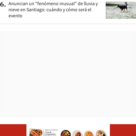
Anuncian un “fenómeno inusual” de lluvia y
6
.
nieve en Santiago: cuándo y cómo será el
evento
Opens in ne