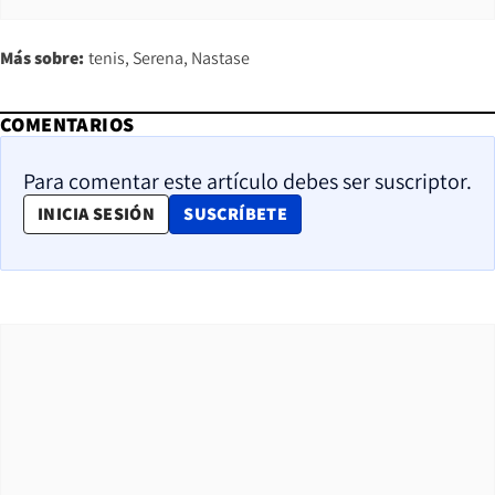
Más sobre:
tenis
Serena
Nastase
COMENTARIOS
Para comentar este artículo debes ser suscriptor.
OPENS IN NEW WINDOW
INICIA SESIÓN
SUSCRÍBETE