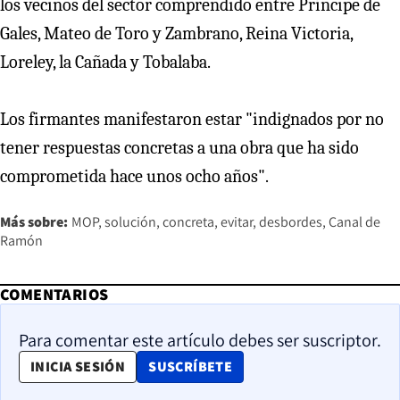
los vecinos del sector comprendido entre Príncipe de
Gales, Mateo de Toro y Zambrano, Reina Victoria,
Loreley, la Cañada y Tobalaba.
Los firmantes manifestaron estar "indignados por no
tener respuestas concretas a una obra que ha sido
comprometida hace unos ocho años".
Más sobre:
MOP
solución
concreta
evitar
desbordes
Canal de
Ramón
COMENTARIOS
Para comentar este artículo debes ser suscriptor.
OPENS IN NEW WINDOW
INICIA SESIÓN
SUSCRÍBETE