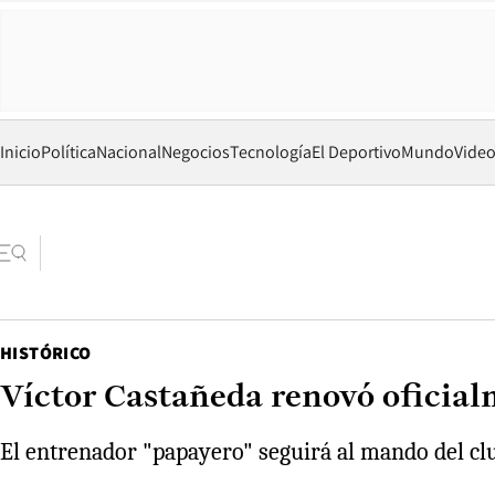
Inicio
Política
Nacional
Negocios
Tecnología
El Deportivo
Mundo
Vide
HISTÓRICO
Víctor Castañeda renovó oficial
El entrenador "papayero" seguirá al mando del clu