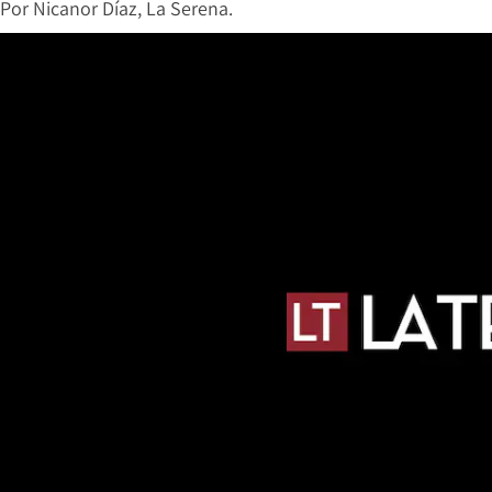
Por
Nicanor Díaz, La Serena.