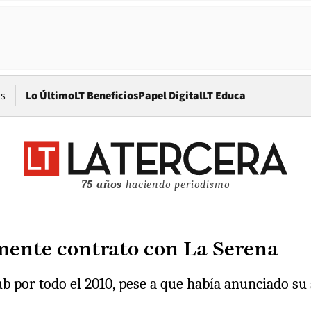
Opens in new window
os
Lo Último
LT Beneficios
Papel Digital
LT Educa
75 años
haciendo periodismo
mente contrato con La Serena
b por todo el 2010, pese a que había anunciado su 