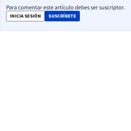
Para comentar este artículo debes ser suscriptor.
OPENS IN NEW WINDOW
INICIA SESIÓN
SUSCRÍBETE