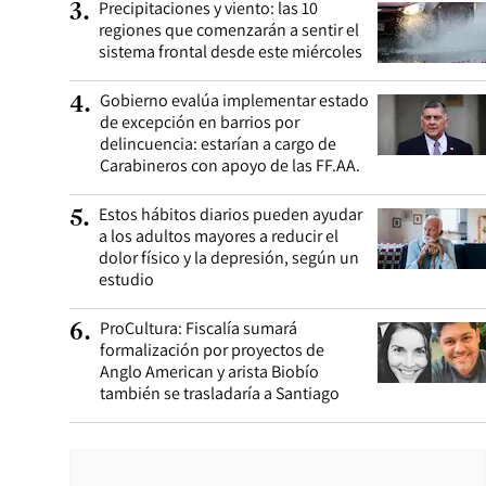
Precipitaciones y viento: las 10
3
.
regiones que comenzarán a sentir el
sistema frontal desde este miércoles
Gobierno evalúa implementar estado
4
.
de excepción en barrios por
delincuencia: estarían a cargo de
Carabineros con apoyo de las FF.AA.
Estos hábitos diarios pueden ayudar
5
.
a los adultos mayores a reducir el
dolor físico y la depresión, según un
estudio
ProCultura: Fiscalía sumará
6
.
formalización por proyectos de
Anglo American y arista Biobío
también se trasladaría a Santiago