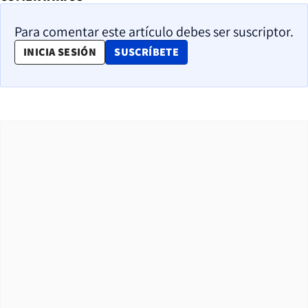
Para comentar este artículo debes ser suscriptor.
OPENS IN NEW WINDOW
INICIA SESIÓN
SUSCRÍBETE