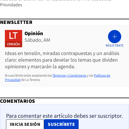
Prioridades
NEWSLETTER
Opinión
Sábado, AM
REGÍSTRATE
Ideas en tensión, miradas contrapuestas y un análisis
claro: elementos para develar los temas que dividen
opiniones y marcarán la agenda.
Al suscribirte estás aceptando los
Términos y Condiciones
y las
Políticas de
Privacidad
de La Tercera.
COMENTARIOS
Para comentar este artículo debes ser suscriptor.
OPENS IN NEW WINDOW
INICIA SESIÓN
SUSCRÍBETE