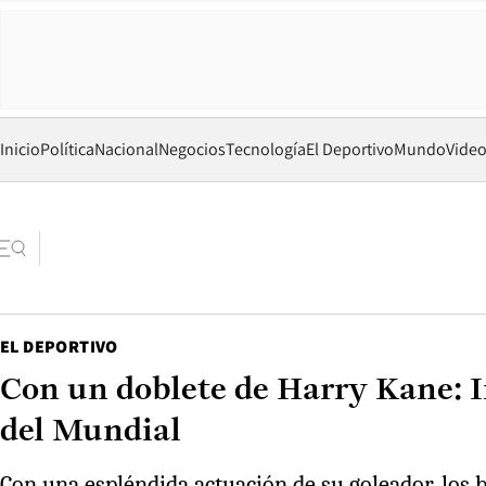
Inicio
Política
Nacional
Negocios
Tecnología
El Deportivo
Mundo
Vide
EL DEPORTIVO
Con un doblete de Harry Kane: I
del Mundial
Con una espléndida actuación de su goleador, los b