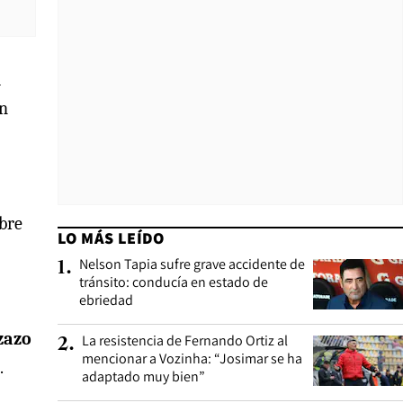
i
un
abre
LO MÁS LEÍDO
Nelson Tapia sufre grave accidente de
1
.
tránsito: conducía en estado de
ebriedad
zazo
La resistencia de Fernando Ortiz al
2
.
mencionar a Vozinha: “Josimar se ha
.
adaptado muy bien”