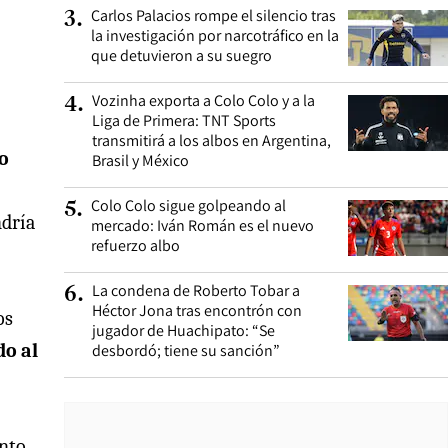
Carlos Palacios rompe el silencio tras
3
.
la investigación por narcotráfico en la
que detuvieron a su suegro
Vozinha exporta a Colo Colo y a la
4
.
Liga de Primera: TNT Sports
transmitirá a los albos en Argentina,
o
Brasil y México
Colo Colo sigue golpeando al
5
.
ndría
mercado: Iván Román es el nuevo
refuerzo albo
La condena de Roberto Tobar a
6
.
Héctor Jona tras encontrón con
os
jugador de Huachipato: “Se
do al
desbordó; tiene su sanción”
nto,