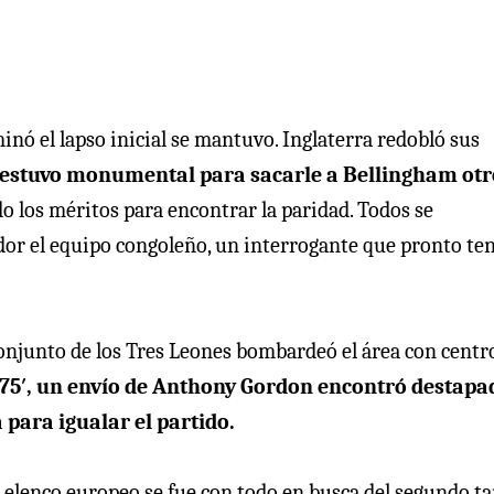
ó el lapso inicial se mantuvo. Inglaterra redobló sus
i estuvo monumental para sacarle a Bellingham otr
o los méritos para encontrar la paridad. Todos se
or el equipo congoleño, un interrogante que pronto te
 conjunto de los Tres Leones bombardeó el área con centr
s 75′, un envío de Anthony Gordon encontró destapa
para igualar el partido.
el elenco europeo se fue con todo en busca del segundo ta