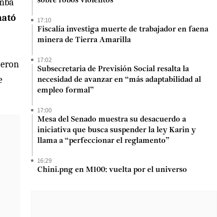
emba
sobre robos violentos
mató
17:10
Fiscalía investiga muerte de trabajador en faena
minera de Tierra Amarilla
17:02
ieron
Subsecretaria de Previsión Social resalta la
e
necesidad de avanzar en “más adaptabilidad al
empleo formal”
17:00
Mesa del Senado muestra su desacuerdo a
iniciativa que busca suspender la ley Karin y
llama a “perfeccionar el reglamento”
16:29
Chini.png en M100: vuelta por el universo