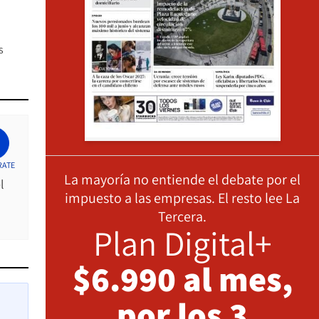
s
RATE
La mayoría no entiende el debate por el
l
impuesto a las empresas. El resto lee La
Tercera.
Plan Digital+
$6.990 al mes,
por los 3