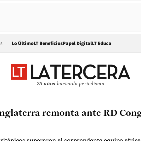
Opens in new window
os
Lo Último
LT Beneficios
Papel Digital
LT Educa
75 años
haciendo periodismo
nglaterra remonta ante RD Congo 
ritánicos superaron al sorprendente equipo african