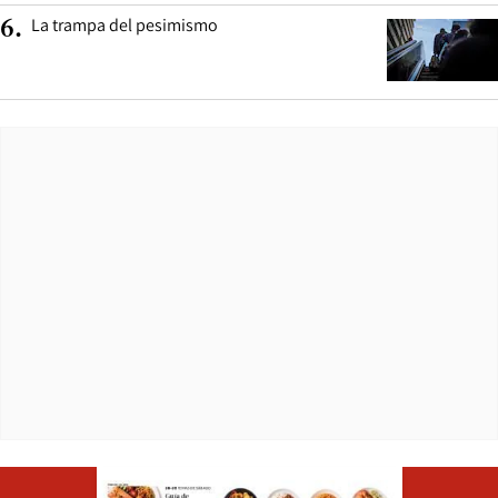
La trampa del pesimismo
6
.
Opens in ne