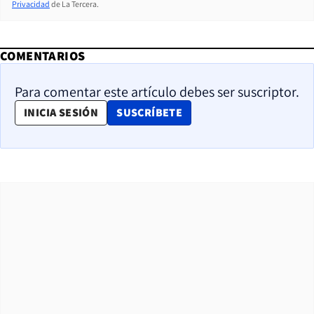
Privacidad
de La Tercera.
COMENTARIOS
Para comentar este artículo debes ser suscriptor.
OPENS IN NEW WINDOW
INICIA SESIÓN
SUSCRÍBETE