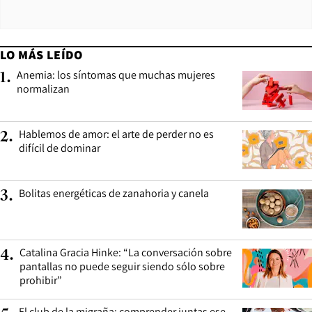
LO MÁS LEÍDO
Anemia: los síntomas que muchas mujeres
1
.
normalizan
Hablemos de amor: el arte de perder no es
2
.
difícil de dominar
Bolitas energéticas de zanahoria y canela
3
.
Catalina Gracia Hinke: “La conversación sobre
4
.
pantallas no puede seguir siendo sólo sobre
prohibir”
El club de la migraña: comprender juntas ese