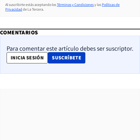
Al suscribirte estás aceptando los
Términos y Condiciones
y las
Políticas de
Privacidad
de La Tercera.
COMENTARIOS
Para comentar este artículo debes ser suscriptor.
OPENS IN NEW WINDOW
INICIA SESIÓN
SUSCRÍBETE