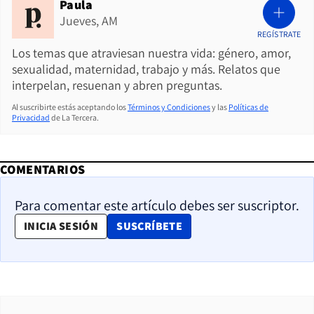
Paula
Jueves, AM
REGÍSTRATE
Los temas que atraviesan nuestra vida: género, amor,
sexualidad, maternidad, trabajo y más. Relatos que
interpelan, resuenan y abren preguntas.
Al suscribirte estás aceptando los
Términos y Condiciones
y las
Políticas de
Privacidad
de La Tercera.
COMENTARIOS
Para comentar este artículo debes ser suscriptor.
OPENS IN NEW WINDOW
INICIA SESIÓN
SUSCRÍBETE