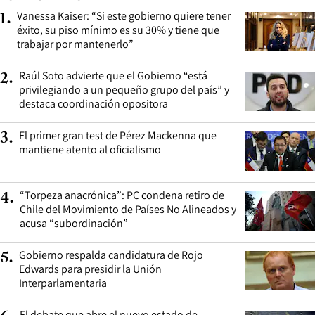
Vanessa Kaiser: “Si este gobierno quiere tener
1
.
éxito, su piso mínimo es su 30% y tiene que
trabajar por mantenerlo”
Raúl Soto advierte que el Gobierno “está
2
.
privilegiando a un pequeño grupo del país” y
destaca coordinación opositora
El primer gran test de Pérez Mackenna que
3
.
mantiene atento al oficialismo
“Torpeza anacrónica”: PC condena retiro de
4
.
Chile del Movimiento de Países No Alineados y
acusa “subordinación”
Gobierno respalda candidatura de Rojo
5
.
Edwards para presidir la Unión
Interparlamentaria
El debate que abre el nuevo estado de