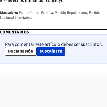
los derechos humanos”, concluyó.
Más sobre:
Punta Peuco
Política
Partido Republicano
Partido
Nacional Libertarios
COMENTARIOS
Para comentar este artículo debes ser suscriptor.
OPENS IN NEW WINDOW
INICIA SESIÓN
SUSCRÍBETE