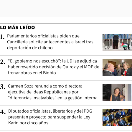
LO MÁS LEÍDO
Parlamentarios oficialistas piden que
1
.
Cancillería solicite antecedentes a Israel tras
deportación de chileno
“El gobierno nos escuchó”: la UDI se adjudica
2
.
haber revertido decisión de Quiroz y el MOP de
frenar obras en el Biobío
Carmen Soza renuncia como directora
3
.
ejecutiva de Ideas Republicanas por
“diferencias insalvables” en la gestión interna
Diputados oficialistas, libertarios y del PDG
4
.
presentan proyecto para suspender la Ley
Karin por cinco años