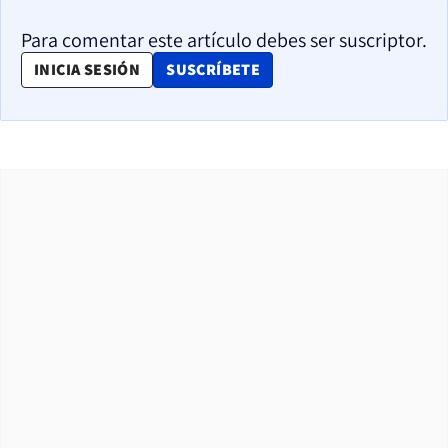
Para comentar este artículo debes ser suscriptor.
OPENS IN NEW WINDOW
INICIA SESIÓN
SUSCRÍBETE