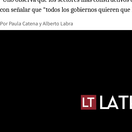
con señalar que "todos los gobiernos quieren que 
Por
Paula Catena y Alberto Labra