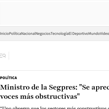
Inicio
Política
Nacional
Negocios
Tecnología
El Deportivo
Mundo
Vide
POLÍTICA
Ministro de la Segpres: "Se apre
voces más obstructivas"
"Uno observa que los sectores más constructivos d