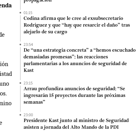
propagación
genda
01:15
Codina afirma que le cree al exsubsecretario
Rodríguez y que “hay que resarcir el daño” tras
alejarlo de su cargo
de
23:54
De “una estrategia concreta” a “hemos escuchado
demasiadas promesas”: las reacciones
ción
parlamentarias a los anuncios de seguridad de
Kast
istad
23:15
 uno
Arrau profundiza anuncios de seguridad: “Se
os.
ingresarán 15 proyectos durante las próximas
amino
semanas”
23:00
Presidente Kast junto al ministro de Seguridad
e
asisten a jornada del Alto Mando de la PDI