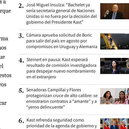
s a
José Miguel Insulza: “Bachelet ya
2
.
sería secretaria general de Naciones
orque
Unidas si no fuera por la decisión del
gobierno del Presidente Kast”
Cámara aprueba solicitud de Boric
3
.
orma
para salir del país en agosto por
compromisos en Uruguay y Alemania
mos
que
Steinert en pausa: Kast esperará
4
.
resultado de comisión investigadora
el
para despejar nuevo nombramiento
estos
en el extranjero
vos
Senadoras Campillai y Flores
5
.
protagonizan cruce de alto calibre: se
enrostraron contratos a “amante” y a
car
“yerno delincuente”
Kast refrenda seguridad como
6
.
prioridad de la agenda de gobierno y