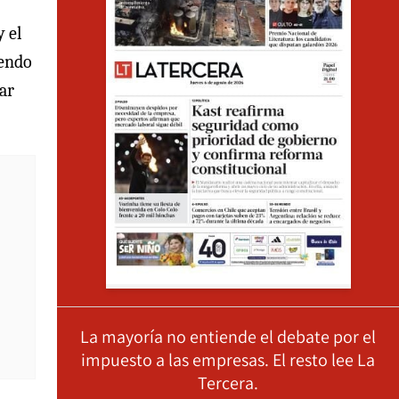
 el
iendo
ear
La mayoría no entiende el debate por el
impuesto a las empresas. El resto lee La
Tercera.