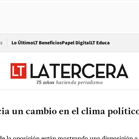
Opens in new window
os
Lo Último
LT Beneficios
Papel Digital
LT Educa
75 años
haciendo periodismo
cia un cambio en el clima polític
e la oposición están mostrando una disposición a 