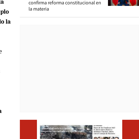
la
confirma reforma constitucional en
la materia
mplo
o la
e
s
a
Opens i