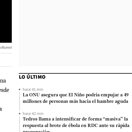
o Blumel
LO ÚLTIMO
una
hace 41 min
esde
La ONU asegura que El Niño podría empujar a 49
millones de personas más hacia el hambre aguda
s
hace 42 min
Tedros llama a intensificar de forma “masiva” la
respuesta al brote de ébola en RDC ante su rápida