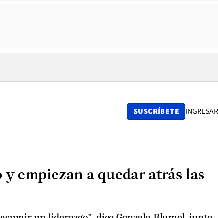
SUSCRÍBETE
INGRESAR
o y empiezan a quedar atrás las
asumir un liderazgo", dice Gonzalo Blumel, junto