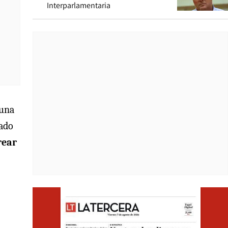
Interparlamentaria
 una
sado
rear
Opens i