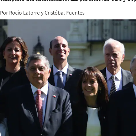
Por
Rocío Latorre
y
Cristóbal Fuentes