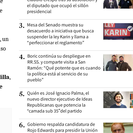
de
el diputado que ocupó el sillón
e
presidencial
Mesa del Senado muestra su
3
.
desacuerdo a iniciativa que busca
suspender la ley Karin y llama a
, un
“perfeccionar el reglamento”
iso
Boric continúa su despliegue en
4
.
RR.SS. y comparte visita a San
Ramón: “Qué potente que es cuando
la política está al servicio de su
illa
,
pueblo”
e
Quién es José Ignacio Palma, el
5
.
nuevo director ejecutivo de Ideas
Republicanas que potencia la
“camada sub 35″del partido
Gobierno respalda candidatura de
6
.
Rojo Edwards para presidir la Unión