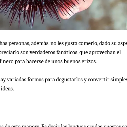
s personas, además, no les gusta comerlo, dado su aspe
apreciarlo son verdaderos fanáticos, que aprovechan el
dinero para hacerse de unos buenos erizos.
ay variadas formas para degustarlos y convertir simple
 ideas.
s de esta manera. Es decir, las lenguas crudas puestas s