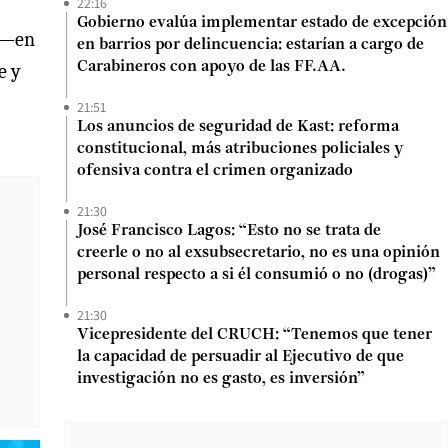
22:16
Gobierno evalúa implementar estado de excepción
o —en
en barrios por delincuencia: estarían a cargo de
Carabineros con apoyo de las FF.AA.
e y
21:51
Los anuncios de seguridad de Kast: reforma
constitucional, más atribuciones policiales y
ofensiva contra el crimen organizado
21:30
José Francisco Lagos: “Esto no se trata de
creerle o no al exsubsecretario, no es una opinión
personal respecto a si él consumió o no (drogas)”
21:30
Vicepresidente del CRUCH: “Tenemos que tener
la capacidad de persuadir al Ejecutivo de que
investigación no es gasto, es inversión”