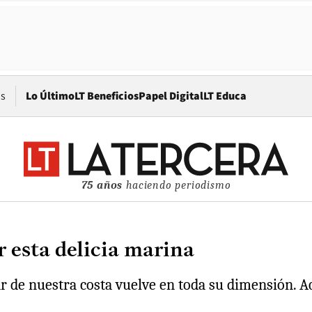
Opens in new window
os
Lo Último
LT Beneficios
Papel Digital
LT Educa
75 años
haciendo periodismo
r esta delicia marina
 de nuestra costa vuelve en toda su dimensión. Aq