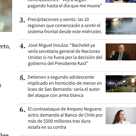
pagando hasta el día que me muera”
Precipitaciones y viento: las 10
3
.
regiones que comenzarán a sentir el
sistema frontal desde este miércoles
José Miguel Insulza: “Bachelet ya
4
.
cto,
sería secretaria general de Naciones
Unidas si no fuera por la decisión del
gobierno del Presidente Kast”
Detienen a segundo adolescente
5
.
implicado en homicidio de menor en
s
liceo de San Bernardo: sería el autor
del ataque con arma blanca
El contraataque de Amparo Noguera:
6
.
actriz demanda al Banco de Chile por
más de $500 millones tras dura
estafa en su contra
obre