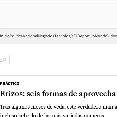
Inicio
Política
Nacional
Negocios
Tecnología
El Deportivo
Mundo
Vide
PRÁCTICO
Erizos: seis formas de aprovecha
Tras algunos meses de veda, este verdadero manjar
incluso beberlo de las más variadas maneras.