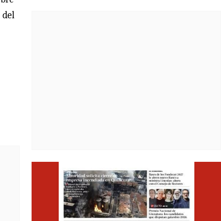
 del
Opens i